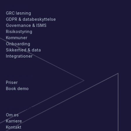
PRODUKT
GRC løsning
GDPR & databeskyttelse
Governance & ISMS
Risikostyring
Kommuner
Onboarding
Sikkerhed & data
Integrationer
KOM IGANG
Priser
Book demo
VIRKSOMHED
Om os
Karriere
Kontakt