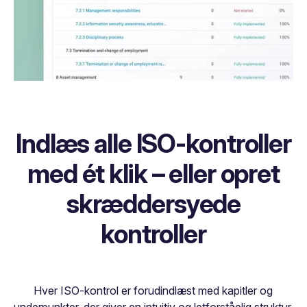
Indlæs alle ISO-kontroller
med ét klik – eller opret
skræddersyede
kontroller
Hver ISO-kontrol er forudindlæst med kapitler og
underpunkter, der giver en intuitiv og letforståelig struktur.