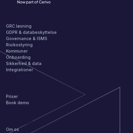
PRODUKT
GRC løsning
GDPR & databeskyttelse
Governance & ISMS
Risikostyring
Kommuner
Onboarding
Sikkerhed & data
Integrationer
KOM IGANG
Priser
Book demo
VIRKSOMHED
Om os