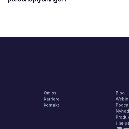
G
VIRKSOMHED
HOLD
Om os
Blog
Karriere
Webin
Kontakt
Podca
Nyhed
Produ
Hjælp