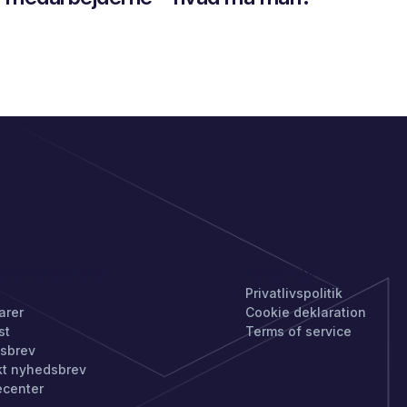
 DIG OPDATERET
PRIVATLIV
Privatlivspolitik
arer
Cookie deklaration
st
Terms of service
sbrev
kt nyhedsbrev
ecenter