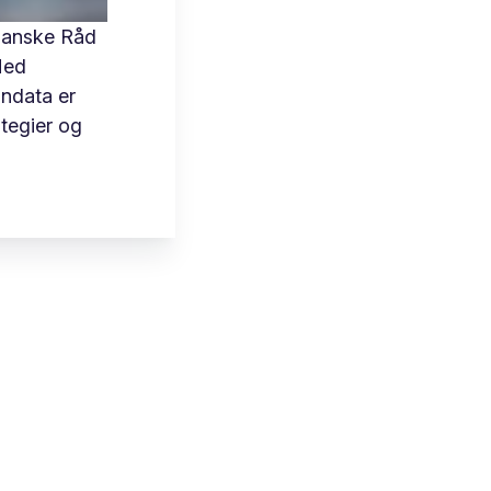
danske Råd
Med
ondata er
ategier og