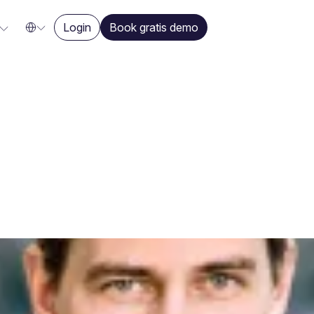
Login
Book gratis demo
Henning Mortense