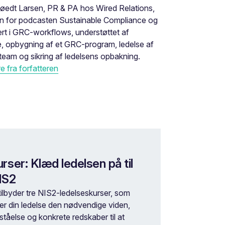
øedt Larsen, PR & PA hos Wired Relations,
en for podcasten Sustainable Compliance og
rt i GRC-workflows, understøttet af
, opbygning af et GRC-program, ledelse af
eam og sikring af ledelsens opbakning.
 fra forfatteren
rser: Klæd ledelsen på til
IS2
tilbyder tre NIS2-ledelseskurser, som
ver din ledelse den nødvendige viden,
ståelse og konkrete redskaber til at