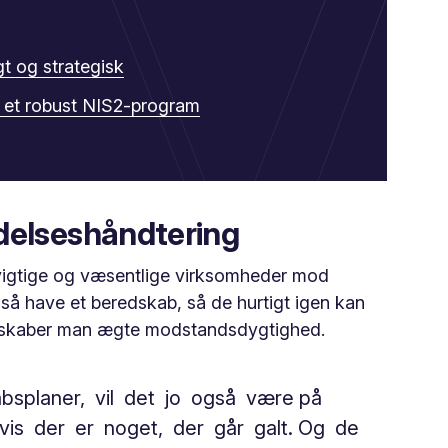
t og strategisk
u et robust NIS2-program
delseshåndtering
e vigtige og væsentlige virksomheder mod
å have et beredskab, så de hurtigt igen kan
an skaber man ægte modstandsdygtighed.
bsplaner, vil det jo også være på
 hvis der er noget, der går galt. Og de