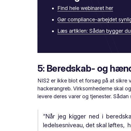
Find hele webinaret her
Gør compliance-arbejdet synlig
Læs artiklen: Sådan bygger d
5: Beredskab- og hæn
NIS2 er ikke blot et forsøg på at sikr
hackerangreb. Virksomhederne skal ogs
levere deres varer og tjenester. Såd
“Når jeg kigger ned i beredska
ledelsesniveau, det skal løftes,