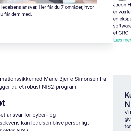
Jacob H
l ledelsens ansvar. Her får du 7 områder, hvor
er vært
du får dem med.
en ekspe
software
et GRC-t
Læs mere
rmationssikkerhed Marie Bjerre Simonsen fra
ygger du et robust NIS2-program.
Ku
et
N
Vi 
pet ansvar for cyber- og
gi
sekvens kan ledelsen blive personligt
for
holder NIS2.