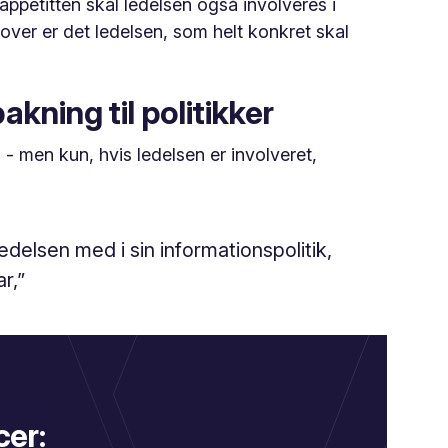
oappetitten skal ledelsen også involveres i
over er det ledelsen, som helt konkret skal
kning til politikker
 - men kun, hvis ledelsen er involveret,
ledelsen med i sin informationspolitik,
r,”
cer: