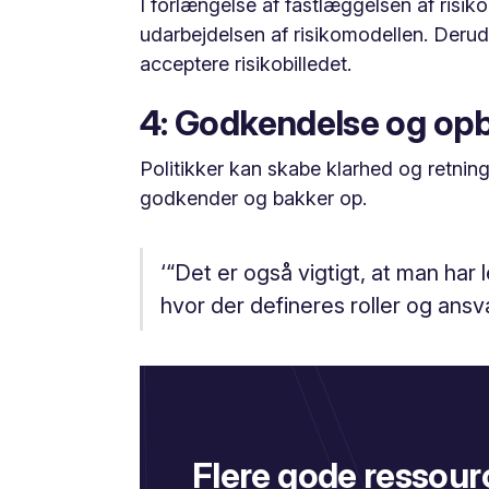
I forlængelse af fastlæggelsen af risik
udarbejdelsen af risikomodellen. Derud
acceptere risikobilledet.
4: Godkendelse og opba
Politikker kan skabe klarhed og retning
godkender og bakker op.
‘“Det er også vigtigt, at man har 
hvor der defineres roller og ansva
Flere gode ressour