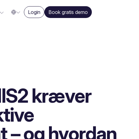
Login
Book gratis demo
NIS2 kræver
ktive
 – og hvordan