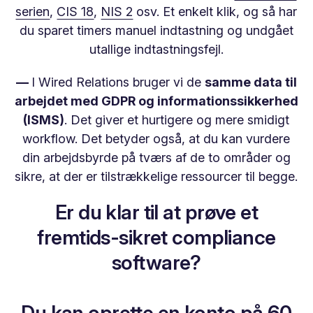
serien
,
CIS 18
,
NIS 2
osv. Et enkelt klik, og så har
du sparet timers manuel indtastning og undgået
utallige indtastningsfejl.
—
I Wired Relations bruger vi de
samme data til
arbejdet med GDPR og informationssikkerhed
(ISMS)
. Det giver et hurtigere og mere smidigt
workflow. Det betyder også, at du kan vurdere
din arbejdsbyrde på tværs af de to områder og
sikre, at der er tilstrækkelige ressourcer til begge.
Er du klar til at prøve et
fremtids-sikret compliance
software?
Du kan oprette en konto på 60