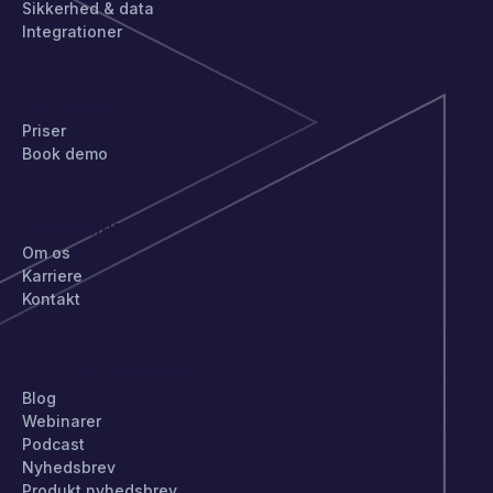
Sikkerhed & data
Integrationer
KOM IGANG
Priser
Book demo
VIRKSOMHED
Om os
Karriere
Kontakt
HOLD DIG OPDATERET
Blog
Webinarer
Podcast
Nyhedsbrev
Produkt nyhedsbrev