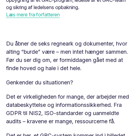
opbygning af et GRC-program, ledelse af et GRC-team
og sikring af ledelsens opbakning.
Læs mere fra forfatteren
Du åbner de seks regneark og dokumenter, hvor
alting “burde” være – men intet hænger sammen.
Før du ser dig om, er formiddagen gået med at
finde hoved og hale i det hele.
Genkender du situationen?
Det er virkeligheden for mange, der arbejder med
databeskyttelse og informationssikkerhed. Fra
GDPR til NIS2, ISO-standarder og uanmeldte
audits – kravene er mange, ressourcerne få.
Det er her, et GRC-system kommer ind i billedet.