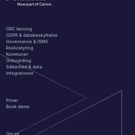
PRODUKT
GRC løsning
GDPR & databeskyttelse
Governance & ISMS
Risikostyring
Kommuner
Onboarding
Sikkerhed & data
Integrationer
KOM IGANG
Priser
Book demo
VIRKSOMHED
Om os