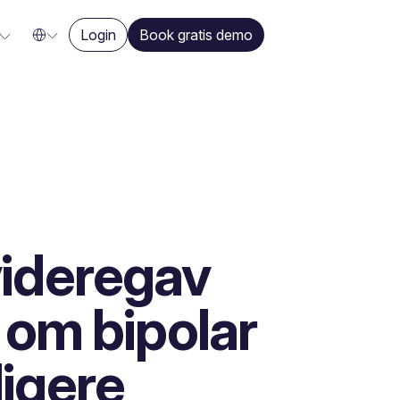
Login
Book gratis demo
ideregav
 om bipolar
dligere