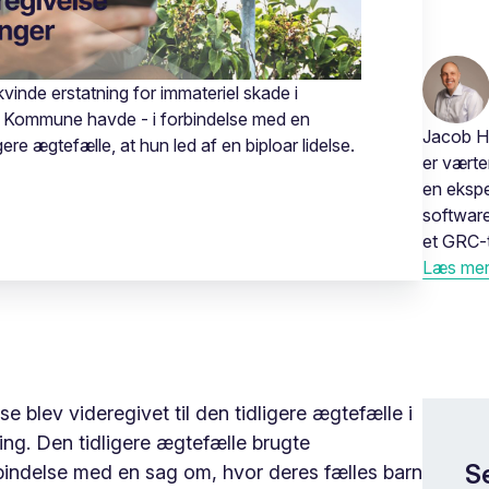
kvinde erstatning for immateriel skade i
ød Kommune havde - i forbindelse med en
Jacob H
igere ægtefælle, at hun led af en biploar lidelse.
er vært
en ekspe
software
et GRC-t
Læs mere
e blev videregivet til den tidligere ægtefælle i
ng. Den tidligere ægtefælle brugte
S
rbindelse med en sag om, hvor deres fælles barn