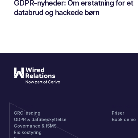
GDPR-nyheder: Om erstatning for et
databrud og hackede børn
PRODUKT
KOM IGAN
GRC løsning
Priser
GDPR & databeskyttelse
Book demo
Governance & ISMS
Risikostyring