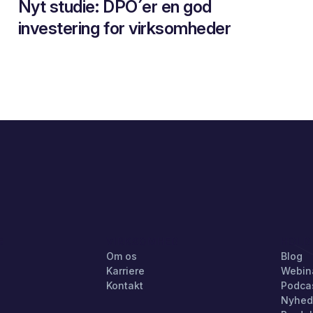
Nyt studie: DPO´er en god
investering for virksomheder
G
VIRKSOMHED
HOLD
Om os
Blog
Karriere
Webin
Kontakt
Podca
Nyhed