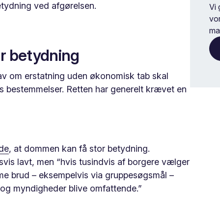
etydning ved afgørelsen.
Vi
vo
ma
or betydning
krav om erstatning uden økonomisk tab skal
ns bestemmelser. Retten har generelt krævet en
de
, at dommen kan få stor betydning.
svis lavt, men “hvis tusindvis af borgere vælger
me brud – eksempelvis via gruppesøgsmål –
og myndigheder blive omfattende.”