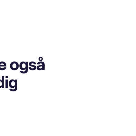
e også
dig