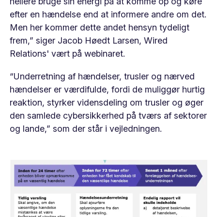
hellere bruge sin energi på at komme op og køre
efter en hændelse end at informere andre om det.
Men her kommer dette andet hensyn tydeligt
frem,” siger Jacob Høedt Larsen, Wired
Relations' vært på webinaret.
“Underretning af hændelser, trusler og nærved
hændelser er værdifulde, fordi de muliggør hurtig
reaktion, styrker vidensdeling om trusler og øger
den samlede cybersikkerhed på tværs af sektorer
og lande,” som der står i vejledningen.