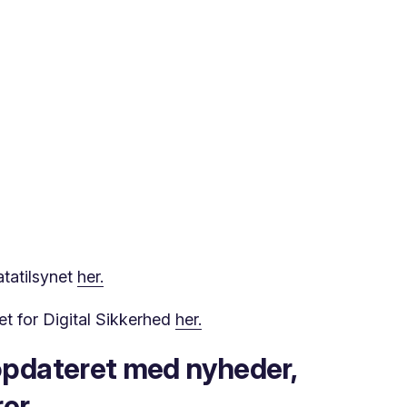
atatilsynet
her.
t for Digital Sikkerhed
her.
 opdateret med nyheder,
rer