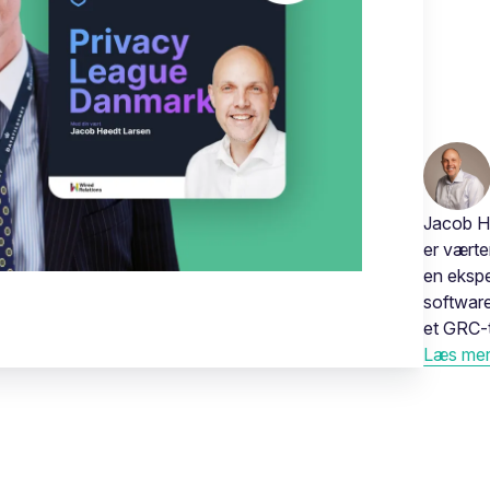
Jacob H
er vært
en ekspe
software
et GRC-t
Læs mere