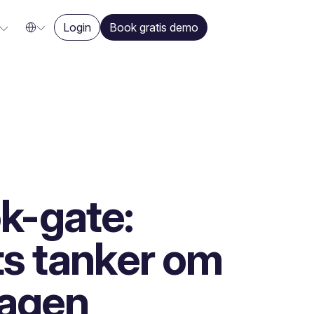
Login
Book gratis demo
-gate:
ts tanker om
sagen