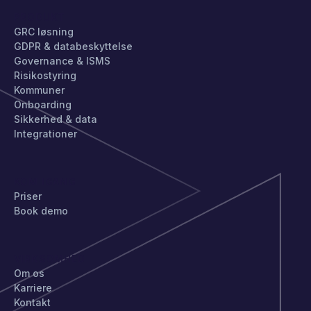
PRODUKT
GRC løsning
GDPR & databeskyttelse
Governance & ISMS
Risikostyring
Kommuner
Onboarding
Sikkerhed & data
Integrationer
KOM IGANG
Priser
Book demo
VIRKSOMHED
Om os
Karriere
Kontakt