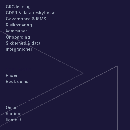
PRODUKT
GRC løsning
GDPR & databeskyttelse
Governance & ISMS
Risikostyring
Kommuner
Onboarding
Sikkerhed & data
Integrationer
KOM IGANG
Priser
Book demo
VIRKSOMHED
Om os
Karriere
Kontakt