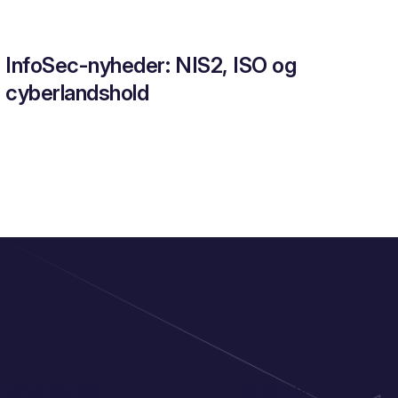
InfoSec-nyheder: NIS2, ISO og
cyberlandshold
 DIG OPDATERET
PRIVATLIV