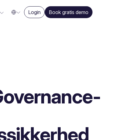
Login
Book gratis demo
Governance-
ssikkerhed