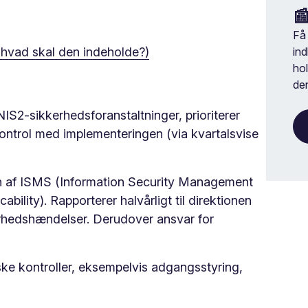

Få 
hvad skal den indeholde?)
in
ho
den
IS2-sikkerhedsforanstaltninger, prioriterer
kontrol med implementeringen (via kvartalsvise
en af ISMS (Information Security Management
ility). Rapporterer halvårligt til direktionen
erhedshændelser. Derudover ansvar for
ke kontroller, eksempelvis adgangsstyring,