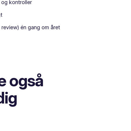
 og kontroller
t
eview) én gang om året
e også
dig