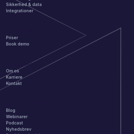
Sikkerhed & data
Integrationer
KOM IGANG
Priser
Book demo
VIRKSOMHED
Om os
Karriere
Kontakt
HOLD DIG OPDATERET
Blog
Webinarer
Podcast
Nyhedsbrev