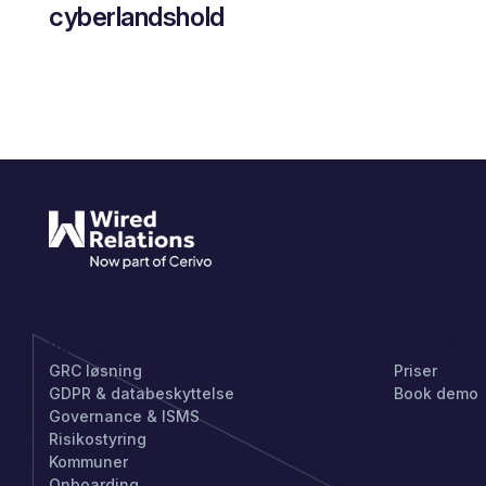
cyberlandshold
PRODUKT
KOM IGAN
GRC løsning
Priser
GDPR & databeskyttelse
Book demo
Governance & ISMS
Risikostyring
Kommuner
Onboarding