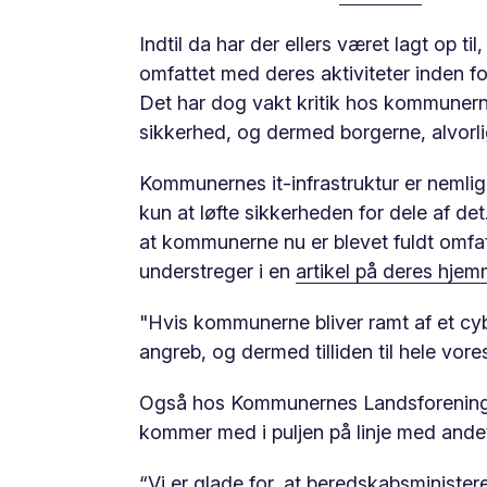
Indtil da har der ellers været lagt op t
omfattet med deres aktiviteter inden 
Det har dog vakt kritik hos kommunerne
sikkerhed, og dermed borgerne, alvorli
Kommunernes it-infrastruktur er nemlig 
kun at løfte sikkerheden for dele af de
at kommunerne nu er blevet fuldt omfat
understreger i en
artikel på deres hje
"Hvis kommunerne bliver ramt af et cyb
angreb, og dermed tilliden til hele vor
Også hos Kommunernes Landsforening 
kommer med i puljen på linje med andet k
“Vi er glade for, at beredskabsministe