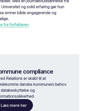
medier. Med en journalistuddannelse fra
 Universitet og solid erfaring gør hun
se emner både engagerende og
elige.
 fra forfatteren
ommune compliance
ed Relations er skabt til at
ødekomme danske kommuners behov
r databeskyttelse og
formationssikkerhed.
Læs mere her