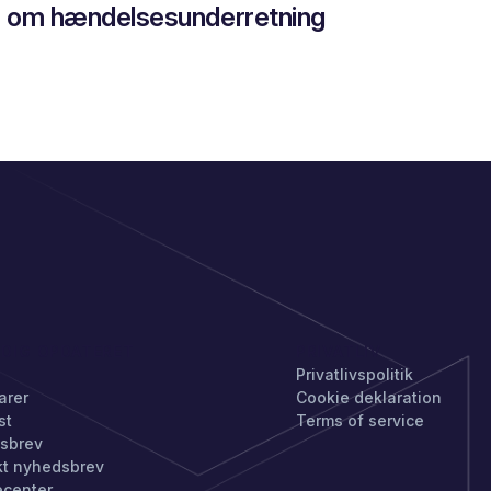
om hændelsesunderretning
 DIG OPDATERET
PRIVATLIV
Privatlivspolitik
arer
Cookie deklaration
st
Terms of service
sbrev
kt nyhedsbrev
ecenter