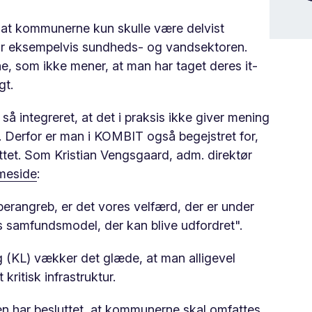
il, at kommunerne kun skulle være delvist
for eksempelvis sundheds- og vandsektoren.
, som ikke mener, at man har taget deres it-
gt.
så integreret, at det i praksis ikke giver mening
t. Derfor er man i KOMBIT også begejstret for,
tet. Som Kristian Vengsgaard, adm. direktør
mmeside
:
erangreb, er det vores velfærd, der er under
es samfundsmodel, der kan blive udfordret".
(KL) vækker det glæde, at man alligevel
ritisk infrastruktur.
ren har besluttet, at kommunerne skal omfattes