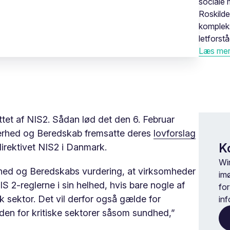
sociale 
Roskilde
komplek
letforstå
Læs mere
ttet af NIS2. Sådan lød det den 6. Februar
kerhed og Beredskab fremsatte deres
lovforslag
K
irektivet NIS2 i Danmark.
Wir
rhed og Beredskabs vurdering, at virksomheder
im
 2-reglerne i sin helhed, hvis bare nogle af
fo
isk sektor. Det vil derfor også gælde for
in
den for kritiske sektorer såsom sundhed,”