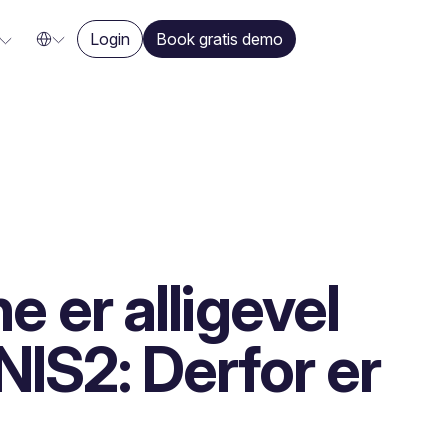
Login
Book gratis demo
er alligevel
NIS2: Derfor er