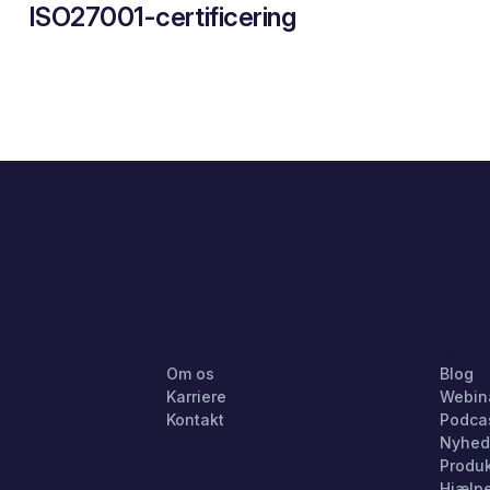
ISO27001-certificering
G
VIRKSOMHED
HOLD
Om os
Blog
Karriere
Webin
Kontakt
Podca
Nyhed
Produ
Hjælp