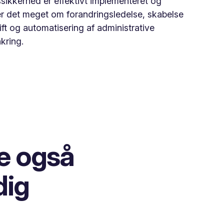
ikkerhed er effektivt implementeret og
ler det meget om forandringsledelse, skabelse
ift og automatisering af administrative
kring.
e også
dig