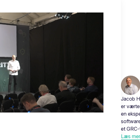
Jacob H
er vært
en ekspe
software
et GRC-t
Læs mere