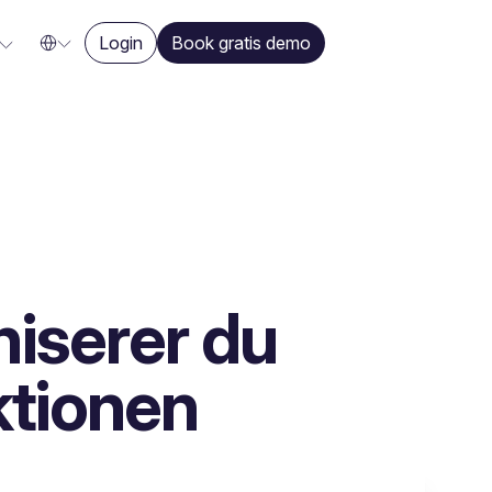
Login
Book gratis demo
iserer du
ktionen