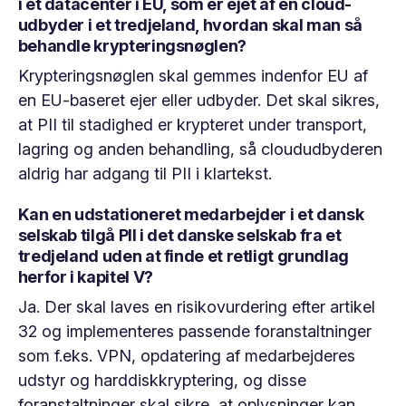
i et datacenter i EU, som er ejet af en cloud-
udbyder i et tredjeland, hvordan skal man så
behandle krypteringsnøglen?
Krypteringsnøglen skal gemmes indenfor EU af
en EU-baseret ejer eller udbyder. Det skal sikres,
at PII til stadighed er krypteret under transport,
lagring og anden behandling, så cloududbyderen
aldrig har adgang til PII i klartekst.
Kan en udstationeret medarbejder i et dansk
selskab tilgå PII i det danske selskab fra et
tredjeland uden at finde et retligt grundlag
herfor i kapitel V?
Ja. Der skal laves en risikovurdering efter artikel
32 og implementeres passende foranstaltninger
som f.eks. VPN, opdatering af medarbejderes
udstyr og harddiskkryptering, og disse
foranstaltninger skal sikre, at oplysninger kan