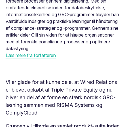
forbedre processer gennem digitalisering. Med sin
omfattende ekspertise inden for databeskyttelse,
informationssikkerhed og GRC-programmer tilbyder han
værdifulde indsigter og praktiske løsninger til håndtering
af compliance-strategier og -programmer. Gennem sine
artikler deler Gilli sin viden for at hjælpe organisationer
med at forenkle compliance-processer og optimere
datastyring.
Læs mere fra forfatteren
Vi er glade for at kunne dele, at Wired Relations
er blevet opkøbt af
Triple Private Equity
og nu
bliver en del af at forme en stærk nordisk GRC-
løsning sammen med
RISMA Systems
og
ComplyCloud
.
Gruppen vil tilbyde en samlet produkt-suite inden