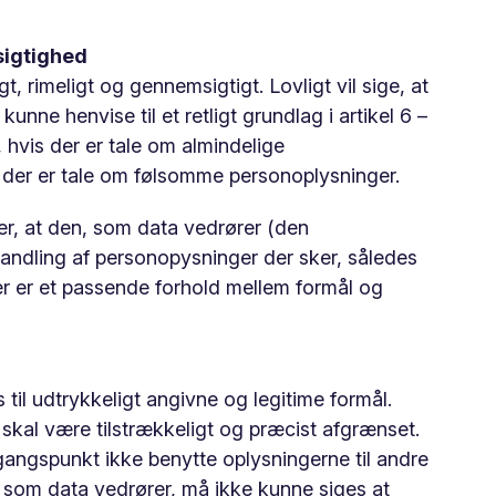
sigtighed
, rimeligt og gennemsigtigt. Lovligt vil sige, at
nne henvise til et retligt grundlag i artikel 6 –
, hvis der er tale om almindelige
vis der er tale om følsomme personoplysninger.
r, at den, som data vedrører (den
handling af personopysninger der sker, således
er er et passende forhold mellem formål og
il udtrykkeligt angivne og legitime formål.
e skal være tilstrækkeligt og præcist afgrænset.
gangspunkt ikke benytte oplysningerne til andre
, som data vedrører, må ikke kunne siges at