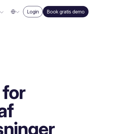
Login
Book gratis demo
 for
af
sninger