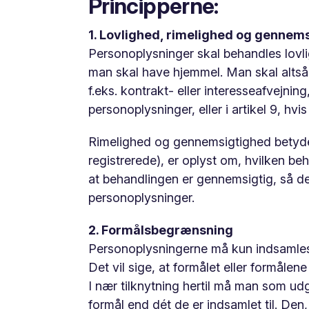
Principperne:
1. Lovlighed, rimelighed og gennem
Personoplysninger skal behandles lovligt
man skal have hjemmel. Man skal altså ku
f.eks. kontrakt- eller interesseafvejning
personoplysninger, eller i artikel 9, h
Rimelighed og gennemsigtighed betyde
registrerede), er oplyst om, hvilken be
at behandlingen er gennemsigtig, så d
personoplysninger.
2. Formålsbegrænsning
Personoplysningerne må kun indsamles t
Det vil sige, at formålet eller formålen
I nær tilknytning hertil må man som ud
formål end dét de er indsamlet til. Den