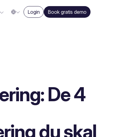
Login
Book gratis demo
ering: De 4
l
ring du skal