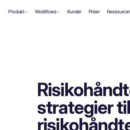
Produkt
Workflows
Kunder
Priser
Ressourcer
Risikohåndt
strategier ti
risikohåndte