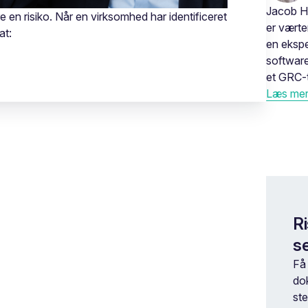
Jacob H
ere en risiko. Når en virksomhed har identificeret
er vært
at:
en ekspe
software
et GRC-t
Læs mere
Ri
se
Få 
do
st